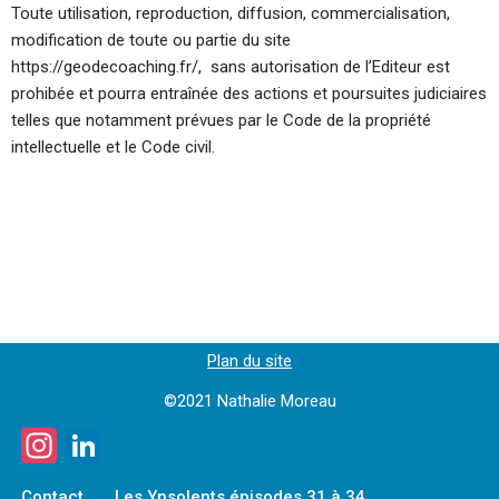
Toute utilisation, reproduction, diffusion, commercialisation,
modification de toute ou partie du site
https://geodecoaching.fr/, sans autorisation de l’Editeur est
prohibée et pourra entraînée des actions et poursuites judiciaires
telles que notamment prévues par le Code de la propriété
intellectuelle et le Code civil.
Plan du site
©2021 Nathalie Moreau
In
Li
st
n
Contact
Les Ynsolents épisodes 31 à 34