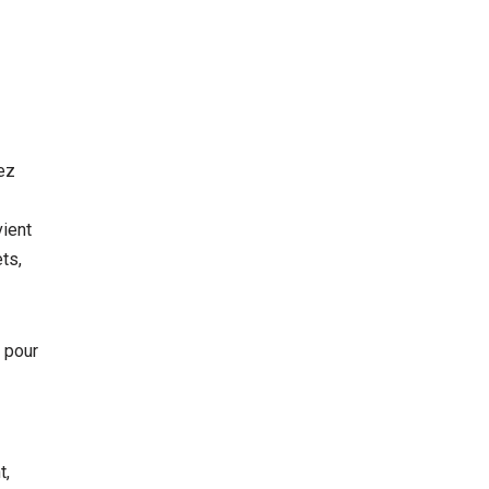
lez
vient
ts,
h
pour
t,