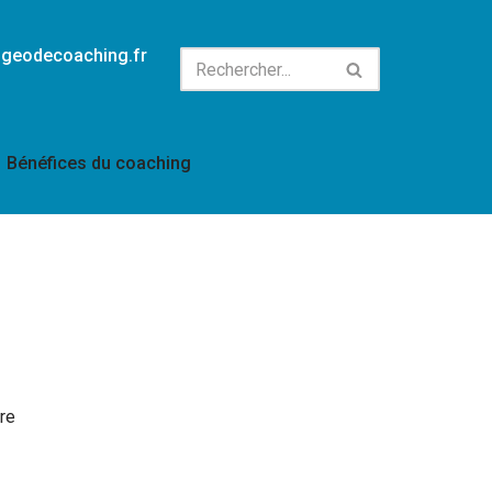
@geodecoaching.fr
Bénéfices du coaching
n
tre