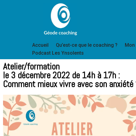
Aller
au
contenu
Accueil
Qu’est-ce que le coaching ?
Mon
Podcast Les Ynsolents
Atelier/formation
le 3 décembre 2022 de 14h à 17h :
Comment mieux vivre avec son anxiété 